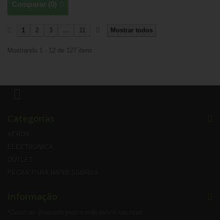
Comparar (
0
)
1
2
3
...
11
Mostrar todos
Mostrando 1 - 12 de 127 itens
Categorias
XEROX
ELECTRÓNICA
OUTLET
PEÇAS PARA IMPRESSORAS
Informação
*Custo de chamada para a rede móvel nacional