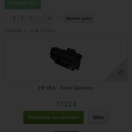
Comparar (
0
)
1
2
3
...
11
Mostrar todos
Mostrando 1 - 12 de 127 itens
HP 05A - Toner Genérico
17,22 €
Adicionar ao carrinho
Mais