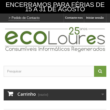
ENCERRAMOS PARA FÉRIAS DE
15 A 31 DE AGOSTO
> Pedido de Contacto
Contacte-nos
Iniciar sessão
Carrinho
(vazio)