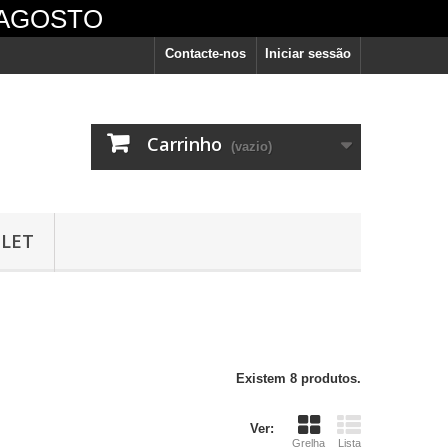
 AGOSTO
Contacte-nos
Iniciar sessão
Carrinho
(vazio)
LET
vêm
Existem 8 produtos.
Ver:
Grelha
Lista