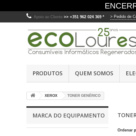
ENCERR
> Pedido de C
Apoio ao Cliente
>> +351 962 024 369 *
O
Ut
PRODUTOS
QUEM SOMOS
EL
me
fo
di
XEROX
TONER GENÉRICO
os
C
TONER
MARCA DO EQUIPAMENTO
Ordenar 