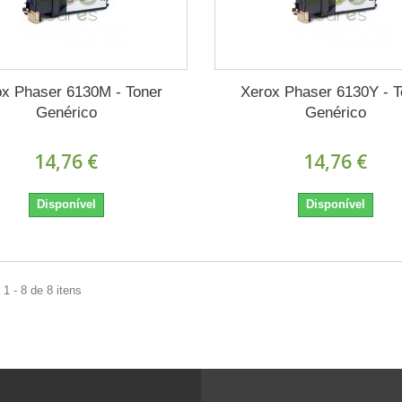
x Phaser 6130M - Toner
Xerox Phaser 6130Y - T
Genérico
Genérico
14,76 €
14,76 €
Disponível
Disponível
1 - 8 de 8 itens