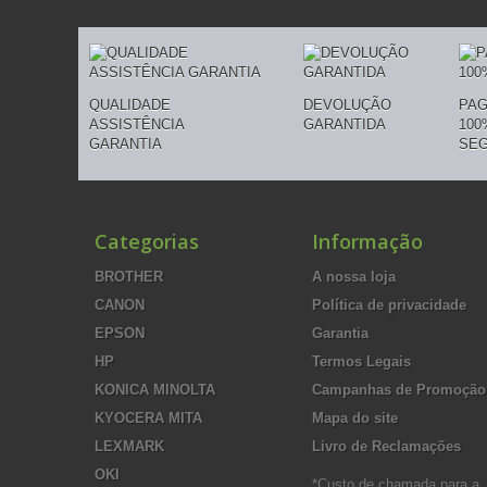
QUALIDADE
DEVOLUÇÃO
PA
ASSISTÊNCIA
GARANTIDA
100
GARANTIA
SE
Categorias
Informação
BROTHER
A nossa loja
CANON
Política de privacidade
EPSON
Garantia
HP
Termos Legais
KONICA MINOLTA
Campanhas de Promoção
KYOCERA MITA
Mapa do site
LEXMARK
Livro de Reclamações
OKI
*Custo de chamada para a