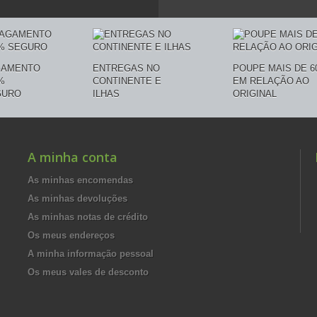
GAMENTO
ENTREGAS NO
POUPE MAIS DE 6
%
CONTINENTE E
EM RELAÇÃO AO
GURO
ILHAS
ORIGINAL
A minha conta
As minhas encomendas
As minhas devoluções
As minhas notas de crédito
Os meus endereços
A minha informação pessoal
Os meus vales de desconto