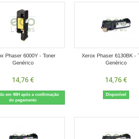
ox Phaser 6000Y - Toner
Xerox Phaser 6130BK - 
Genérico
Genérico
14,76 €
14,76 €
do em 48H após a confirmação
Disponível
do pagamento