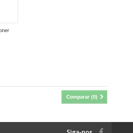
oner
Comparar (
0
)
Siga-nos