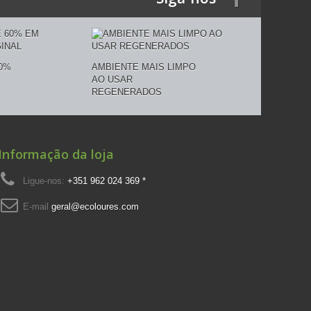
0%
AMBIENTE MAIS LIMPO
AO USAR
REGENERADOS
Informação da loja
Ligue-nos:
+351 962 024 369 *
E-mail
geral@ecoloures.com