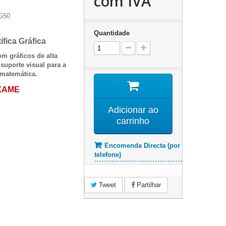
com IVA
G50
Quantidade
ífica Gráfica
om gráficos de alta
 suporte visual para a
 matemática.
XAME
Adicionar ao
carrinho
Encomenda Directa (por
telefone)
Tweet
Partilhar