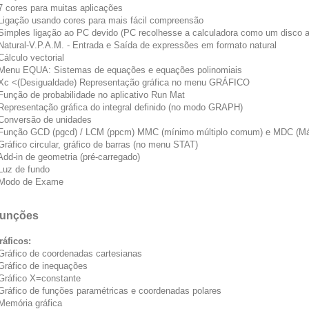
 7 cores para muitas aplicações
 Ligação usando cores para mais fácil compreensão
 Simples ligação ao PC devido (PC recolhesse a calculadora como um disco 
 Natural-V.P.A.M. - Entrada e Saída de expressões em formato natural
Cálculo vectorial
 Menu EQUA: Sistemas de equações e equações polinomiais
 Xc <(Desigualdade) Representação gráfica no menu GRÁFICO
 Função de probabilidade no aplicativo Run Mat
 Representação gráfica do integral definido (no modo GRAPH)
 Conversão de unidades
 Função GCD (pgcd) / LCM (ppcm) MMC (mínimo múltiplo comum) e MDC (Má
 Gráfico circular, gráfico de barras (no menu STAT)
 Add-in de geometria (pré-carregado)
 Luz de fundo
 Modo de Exame
unções
ráficos:
 Gráfico de coordenadas cartesianas
 Gráfico de inequações
 Gráfico X=constante
 Gráfico de funções paramétricas e coordenadas polares
 Memória gráfica