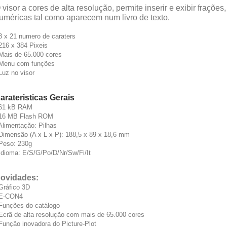
 visor a cores de alta resolução, permite inserir e exibir fraçõ
uméricas tal como aparecem num livro de texto.
 8 x 21 numero de caraters
 216 x 384 Pixeis
 Mais de 65.000 cores
 Menu com funções
 Luz no visor
arateristicas Gerais
 61 kB RAM
 16 MB Flash ROM
 Alimentação: Pilhas
 Dimensão (A x L x P): 188,5 x 89 x 18,6 mm
 Peso: 230g
 Idioma: E/S/G/Po/D/Nr/Sw/Fi/It
ovidades:
 Gráfico 3D
 E-CON4
 Funções do catálogo
 Ecrã de alta resolução com mais de 65.000 cores
 Função inovadora do Picture-Plot