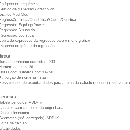
 Polígono de frequências
 Gráfico de dispersão / gráfico xy
 Gráfico Med-Med
 Regressão Linear/Quadrática/Cubica/Quartica
 Regressão Exp/Log/Power
 Regressão Sinusoidal
 Regressão Logística
 Cópia da expressão da regressão para o menu gráfico
 Desenho do gráfico da regressão
istas
 Tamanho máximo das listas: 999
 Número de Lista: 26
 Listas com números complexos
 Atribuição de nome às listas
 Possibilidade de exportar dados para a folha de cálculo (menu 4) e converte
iências
 Tabela periódica (ADD-in)
 Cálculos com símbolos de engenharia
 Calculo financeiro
 Geometria (pré- carregado) (ADD-in)
 Folha de cálculo
 eActividades