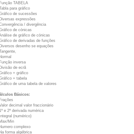
 Função TABELA
 Tabla para gráfico
 Gráfico de sucessões
 Diversas expressões
 Convergência / divergência
 Gráfico de cónicas
 Análise de gráfico de cónicas
 Gráfico de derivadas de funções
 Diversos desenho se equações
 Tangente,
 Normal
 Função inversa
 Divisão de ecrã
 Gráfico + gráfico
 Gráfico + tabela
 Gráfico de uma tabela de valores
álculos Básicos:
 Frações
 Valor decimal valor fraccionário
 1ª e 2ª derivada numérica
 Integral (numérico)
 Max/Min
 Numero complexo
 Na forma algébrica