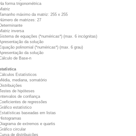
 Na forma trigonométrica
Matriz
 Tamanho máximo da matriz: 255 x 255
 Número de matrizes: 27
 Determinante
 Matriz inversa
 Sistema de equações (*numéricas*) (max. 6 incógnitas)
 Apresentação da solução
 Equação polinomial (*numéricas*) (max. 6 grau)
 Apresentação da solução
 Cálculo de Base-n
statística
 Cálculos Estatísticos
 Média, mediana, somatório
 Distribuições
 Testes de hipóteses
 Intervalos de confiança
 Coeficientes de regressões
Gráfico estatístico
 Estatísticas baseadas em listas
 Histogramas
 Diagrama de extremos e quartis
Gráfico circular
 Curva de distribuições