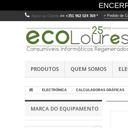
ENCERR
> Pedido de C
Apoio ao Cliente
>> +351 962 024 369 *
O
Ut
PRODUTOS
QUEM SOMOS
EL
me
fo
di
ELECTRÓNICA
CALCULADORAS GRÁFICAS
os
C
MARCA DO EQUIPAMENTO