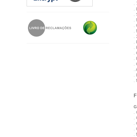
.
.
.
.
. 
.
.
.
.
.
.
.
.
.
.
F
G
.
.
.
.
.