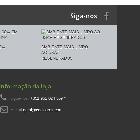
Siga-nos
0%
AMBIENTE MAIS LIMPO
AO USAR
REGENERADOS
Informação da loja
Ligue-nos:
+351 962 024 369 *
E-mail
geral@ecoloures.com