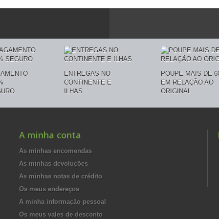
GAMENTO
ENTREGAS NO
POUPE MAIS DE 6
%
CONTINENTE E
EM RELAÇÃO AO
GURO
ILHAS
ORIGINAL
A minha conta
As minhas encomendas
As minhas devoluções
As minhas notas de crédito
Os meus endereços
A minha informação pessoal
Os meus vales de desconto