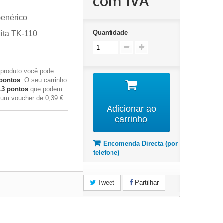
com IVA
Genérico
Quantidade
ita TK-110
 produto você pode
pontos
. O seu carrinho
13
pontos
que podem
 num voucher de
0,39 €
.
Adicionar ao
carrinho
Encomenda Directa (por
telefone)
Tweet
Partilhar