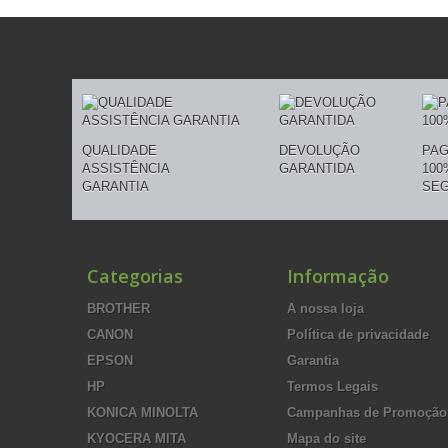
QUALIDADE
DEVOLUÇÃO
PA
ASSISTÊNCIA
GARANTIDA
100
GARANTIA
SE
Categorias
Informação
BROTHER
A nossa loja
CANON
Política de privacidade
EPSON
Garantia
HP
Termos Legais
KONICA MINOLTA
Campanhas de Promoção
KYOCERA MITA
Mapa do site