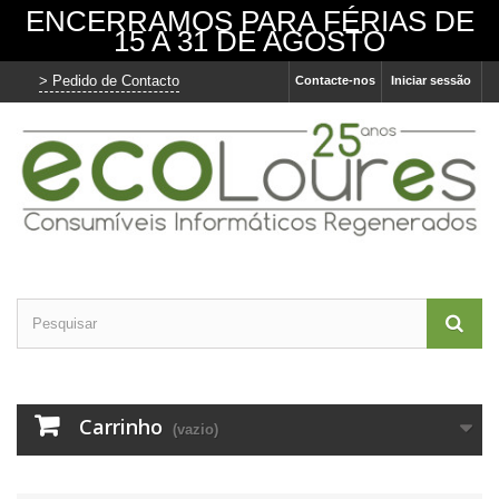
ENCERRAMOS PARA FÉRIAS DE
15 A 31 DE AGOSTO
> Pedido de Contacto
Contacte-nos
Iniciar sessão
O nosso site usa cookies
Utilizamos cookies e outras tecnologias de
medição para melhorar a sua experiência de
navegação no nosso site, de forma a
mostrar conteúdo personalizado, anúncios
direcionados, analisar o tráfego do site e
entender de onde vêm os visitantes.
Concordo
Eu recuso
Alterar as minhas preferências
Carrinho
(vazio)