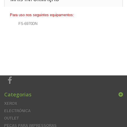
Para uso nos seguintes equipamentos:
FS-6970DN
Categorias
XEROX
ELECTRÓNICA
OUTLET
PEÇAS PARA IMPRESSORAS