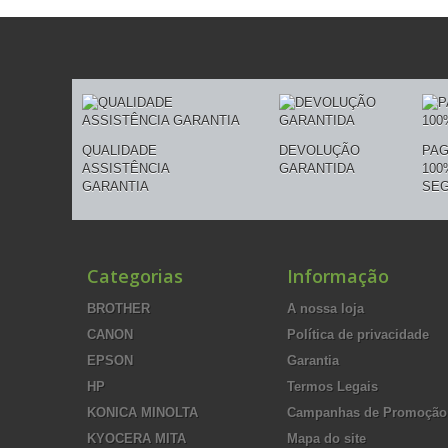
QUALIDADE
DEVOLUÇÃO
PA
ASSISTÊNCIA
GARANTIDA
100
GARANTIA
SE
Categorias
Informação
BROTHER
A nossa loja
CANON
Política de privacidade
EPSON
Garantia
HP
Termos Legais
KONICA MINOLTA
Campanhas de Promoção
KYOCERA MITA
Mapa do site