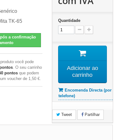
com IVA
Genérico
Quantidade
Mita TK-65
pós a confirmação
amento
 produto você pode
pontos
. O seu carrinho
Adicionar ao
50
pontos
que podem
carrinho
 num voucher de
1,50 €
.
Encomenda Directa (por
telefone)
Tweet
Partilhar