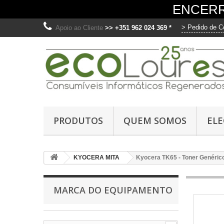
ENCERR
> Pedido de C
Apoio ao Cliente
>> +351 962 024 369 *
O
Ut
PRODUTOS
QUEM SOMOS
EL
me
fo
di
KYOCERA MITA
Kyocera TK65 - Toner Genéric
os
C
MARCA DO EQUIPAMENTO