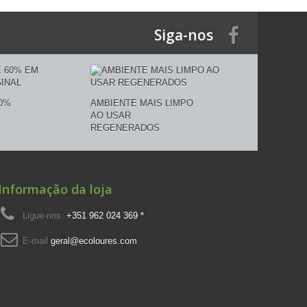
Siga-nos
0%
AMBIENTE MAIS LIMPO
AO USAR
REGENERADOS
Informação da loja
Ligue-nos:
+351 962 024 369 *
E-mail
geral@ecoloures.com