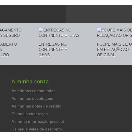
GAMENTO
ENTREGAS NO
POUPE MAIS DE 6
%
CONTINENTE E
EM RELAÇÃO AO
GURO
ILHAS
ORIGINAL
A minha conta
As minhas encomendas
As minhas devoluções
As minhas notas de crédito
Os meus endereços
A minha informação pessoal
Os meus vales de desconto