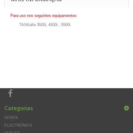
Para uso nos seguintes equipamentos:
TASKalfa 3500i, 4500i , 5500i
Categorias
XEROX
ELECTRÓNICA