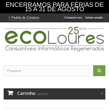
ENCERRAMOS PARA FÉRIAS DE
15 A 31 DE AGOSTO
> Pedido de Contacto
Contacte-nos
Iniciar sessão
Carrinho
(vazio)