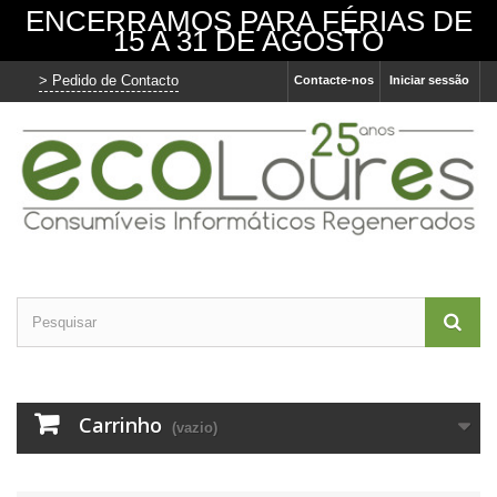
ENCERRAMOS PARA FÉRIAS DE
15 A 31 DE AGOSTO
> Pedido de Contacto
Contacte-nos
Iniciar sessão
Carrinho
(vazio)