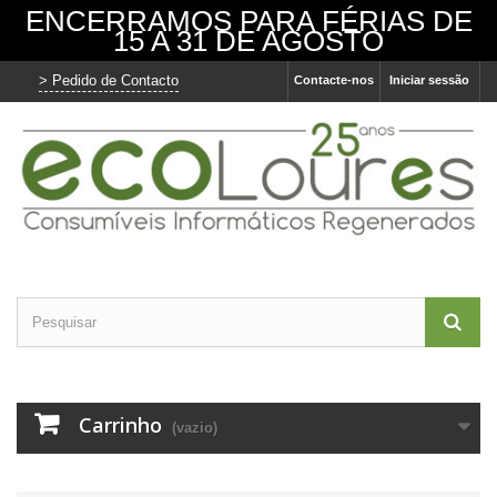
ENCERRAMOS PARA FÉRIAS DE
15 A 31 DE AGOSTO
> Pedido de Contacto
Contacte-nos
Iniciar sessão
Carrinho
(vazio)