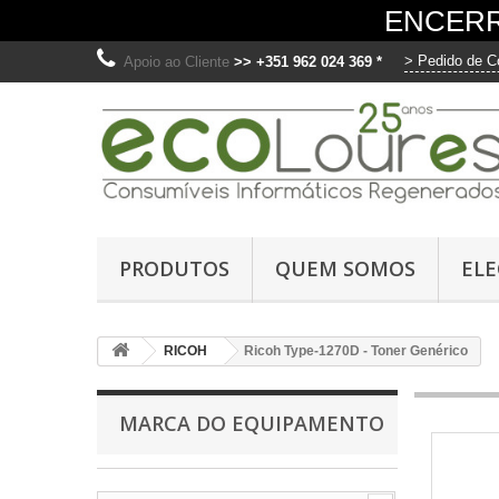
ENCERR
> Pedido de C
Apoio ao Cliente
>> +351 962 024 369 *
O
Ut
PRODUTOS
QUEM SOMOS
EL
me
fo
di
RICOH
Ricoh Type-1270D - Toner Genérico
os
C
MARCA DO EQUIPAMENTO