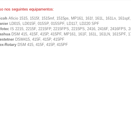
so nos seguintes equipamentos:
icoh
Aficio 1515, 1515f, 1515mf, 1515ps, MP161, 161f, 161L, 161Ln, 161spf, 
anier
LD015, LD015F, 015SP, 015SPF, LD117, LD220 SPF
nfotec
IS 2215, 2215F, 2215FP, 2215FPS, 2215PS, 2416, 2416F, 2416FPS, 
ashua
DSM 415, 415F, 415P, 415PF, MP161, 161F, 161L, 161LN, 161SPF, 1
estetner
DSM415, 415F, 415P, 415PF
ex-Rotary
DSM 415, 415F, 415P, 415PF