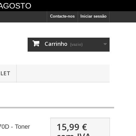
 AGOSTO
Contacte-nos
Iniciar sessão
Carrinho
(vazio)
LET
vêm
15,99 €
70D - Toner