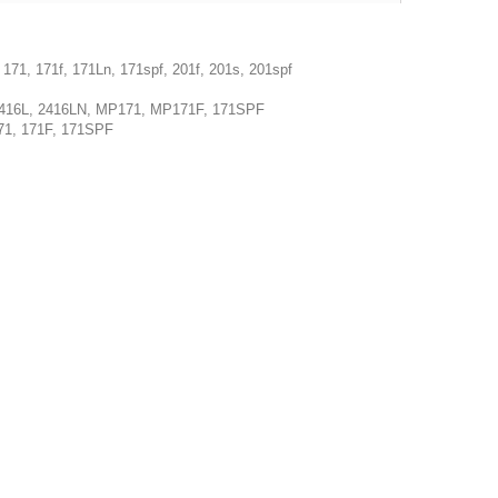
171, 171f, 171Ln, 171spf, 201f, 201s, 201spf
2416L, 2416LN, MP171, MP171F, 171SPF
71, 171F, 171SPF