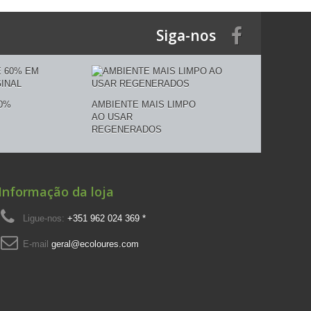
Siga-nos
0%
AMBIENTE MAIS LIMPO
AO USAR
REGENERADOS
Informação da loja
Ligue-nos:
+351 962 024 369 *
E-mail
geral@ecoloures.com