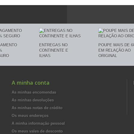
GAMENTO
ENTREGAS NO
POUPE MAIS DE 6
%
CONTINENTE E
EM RELAÇÃO AO
GURO
ILHAS
ORIGINAL
A minha conta
As minhas encomendas
As minhas devoluções
As minhas notas de crédito
Os meus endereços
A minha informação pessoal
Os meus vales de desconto