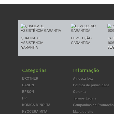
QUALIDADE
DEVOLUÇÃO
PA
ASSISTÊNCIA
GARANTIDA
100
GARANTIA
SE
Categorias
Informação
BROTHER
A nossa loja
CANON
Política de privacidade
EPSON
Garantia
HP
Termos Legais
KONICA MINOLTA
Campanhas de Promoção
KYOCERA MITA
Mapa do site