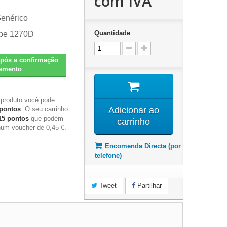
com IVA
Genérico
Quantidade
ype 1270D
pós a confirmação
amento
 produto você pode
pontos
. O seu carrinho
Adicionar ao
15
pontos
que podem
carrinho
 num voucher de
0,45 €
.
Encomenda Directa (por
telefone)
Tweet
Partilhar