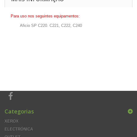
Para uso nos seguintes equipamentos:
Aficio SP C220. C221, C222, C240
Categorias
XEROX
ELECTRÓNICA