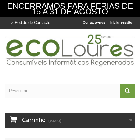
ENCERRAMOS PARA FÉRIAS DE
15 A 31 DE AGOSTO
> Pedido de Contacto
Contacte-nos
Iniciar sessão
Carrinho
(vazio)