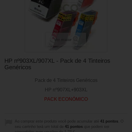
Ver maior
HP nº903XL/907XL - Pack de 4 Tinteiros
Genéricos
Pack de 4 Tinteiros Genéricos
HP nº907XL+903XL
PACK ECONÓMICO
Ao comprar este produto você pode acumular até
41
pontos
. O
seu carrinho terá um total de
41
pontos
que podem ser
convertidos num voucher de
1,23 €
.