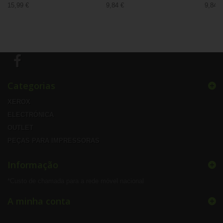
15,99 €
9,84 €
9,84 €
Categorias
XEROX
ELECTRÓNICA
OUTLET
PEÇAS PARA IMPRESSORAS
Informação
*Custo de chamada para a rede móvel nacional
A minha conta