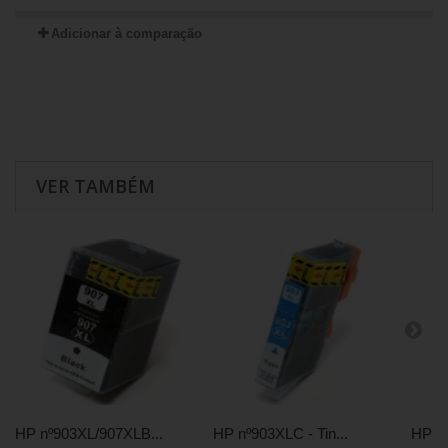
Adicionar à comparação
VER TAMBÉM
HP nº903XL/907XLB...
HP nº903XLC - Tin...
HP nº