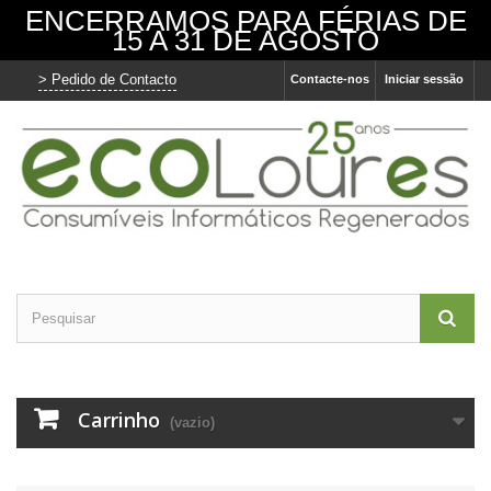
ENCERRAMOS PARA FÉRIAS DE
15 A 31 DE AGOSTO
> Pedido de Contacto
Contacte-nos
Iniciar sessão
O nosso site usa cookies
Utilizamos cookies e outras tecnologias de
medição para melhorar a sua experiência de
navegação no nosso site, de forma a
mostrar conteúdo personalizado, anúncios
direcionados, analisar o tráfego do site e
entender de onde vêm os visitantes.
Concordo
Eu recuso
Alterar as minhas preferências
Carrinho
(vazio)