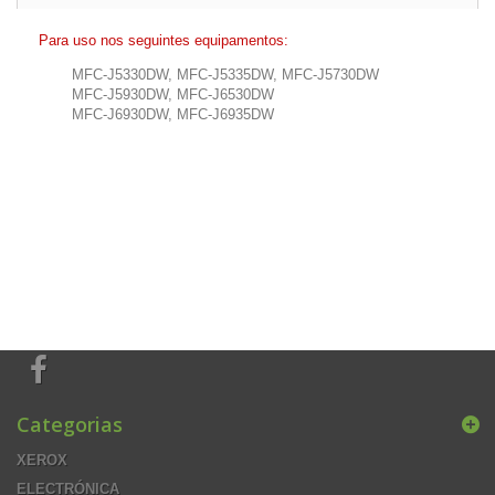
Para uso nos seguintes equipamentos:
MFC-J5330DW, MFC-J5335DW, MFC-J5730DW
MFC-J5930DW, MFC-J6530DW
MFC-J6930DW, MFC-J6935DW
Categorias
XEROX
ELECTRÓNICA