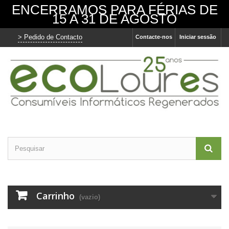
ENCERRAMOS PARA FÉRIAS DE
15 A 31 DE AGOSTO
> Pedido de Contacto
Contacte-nos
Iniciar sessão
Carrinho
(vazio)