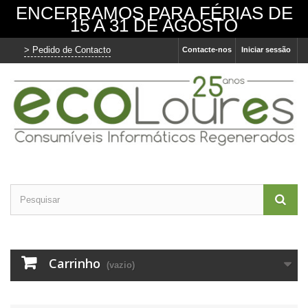
ENCERRAMOS PARA FÉRIAS DE
15 A 31 DE AGOSTO
> Pedido de Contacto
Contacte-nos
Iniciar sessão
O nosso site usa cookies
Utilizamos cookies e outras tecnologias de
medição para melhorar a sua experiência de
navegação no nosso site, de forma a
mostrar conteúdo personalizado, anúncios
direcionados, analisar o tráfego do site e
entender de onde vêm os visitantes.
Concordo
Eu recuso
Alterar as minhas preferências
Carrinho
(vazio)