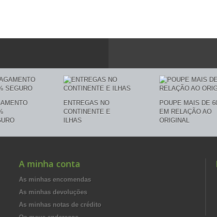
GAMENTO
ENTREGAS NO
POUPE MAIS DE 6
%
CONTINENTE E
EM RELAÇÃO AO
GURO
ILHAS
ORIGINAL
A minha conta
As minhas encomendas
As minhas devoluções
As minhas notas de crédito