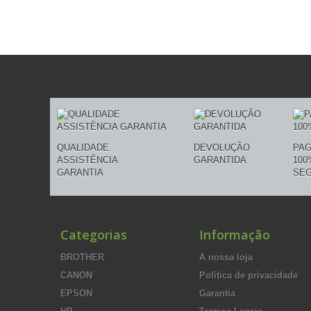
QUALIDADE
DEVOLUÇÃO
PA
ASSISTÊNCIA
GARANTIDA
100
GARANTIA
SE
Categorias
Informação
BROTHER
A nossa loja
CANON
Política de privacidade
EPSON
Garantia