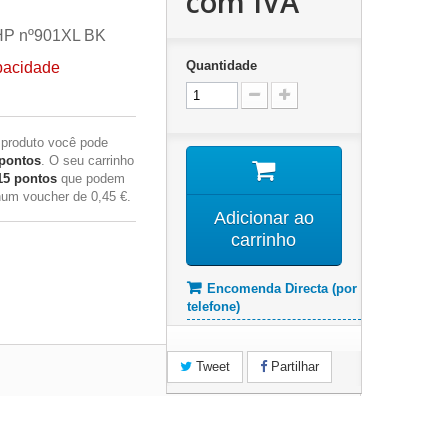
com IVA
 HP nº901XL BK
Quantidade
pacidade
 produto você pode
pontos
. O seu carrinho
15
pontos
que podem
 num voucher de
0,45 €
.
Adicionar ao
carrinho
Encomenda Directa (por
telefone)
Tweet
Partilhar