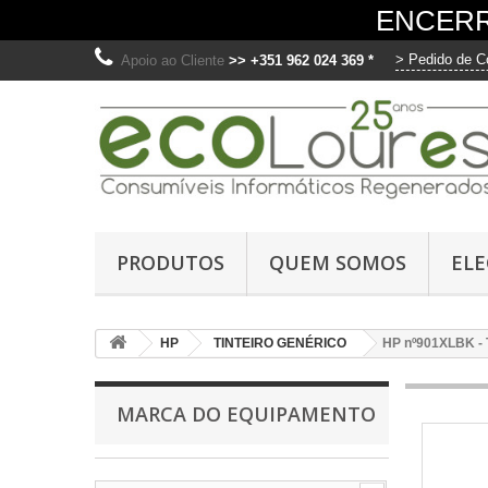
ENCERR
> Pedido de C
Apoio ao Cliente
>> +351 962 024 369 *
O
Ut
PRODUTOS
QUEM SOMOS
EL
me
fo
di
HP
TINTEIRO GENÉRICO
HP nº901XLBK - T
os
C
MARCA DO EQUIPAMENTO