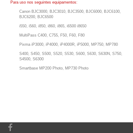
Para uso nos seguintes equipamentos:
Canon BJC3000,
BJC
3010,
BJC
3500,
BJC
6000,
BJC
6100,
BJC
6200,
BJC
6500
i550, i560, i850, i860, i865, i6500 i8650
MultiPass C400, C755, F50, F60, F80
Pixma iP3000, iP4000, iP4000R, iP5000, MP750, MP780
S400, S450, S500, S520, S530, S600, S630, S630N, S750,
S4500, S6300
Smartbase MP200 Photo, MP730 Photo