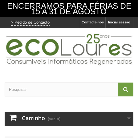
ENCERRAMOS PARA FÉRIAS DE
15 A 31 DE AGOSTO
> Pedido de Contacto
Contacte-nos
Iniciar sessão
Carrinho
(vazio)