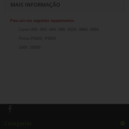
MAIS INFORMAÇÃO
Para uso nos seguintes equipamentos:
Canon i905, i950, i965, i990, i9100, i9900, i9950
Pixma iP6000, iP8500
S900, S9000
Categorias