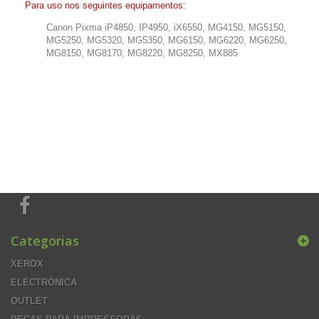
Para uso nos seguintes equipamentos:
Canon Pixma iP4850, IP4950, iX6550, MG4150, MG5150,
MG5250, MG5320, MG5350, MG6150, MG6220, MG6250,
MG8150, MG8170, MG8220, MG8250, MX885
Categorias
XEROX
ELECTRÓNICA
OUTLET