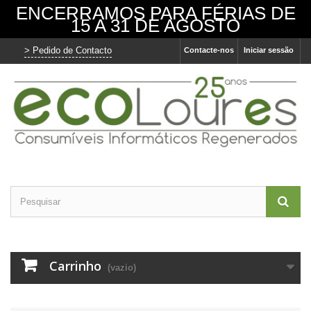
ENCERRAMOS PARA FÉRIAS DE
15 A 31 DE AGOSTO
> Pedido de Contacto
Contacte-nos
Iniciar sessão
Carrinho
(vazio)