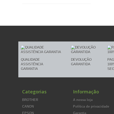
QUALIDADE
DEVOLUÇÃO
PA
ASSISTÊNCIA
GARANTIDA
100
GARANTIA
SE
Categorias
Informação
BROTHER
A nossa loja
CANON
Política de privacidade
EPSON
Garantia