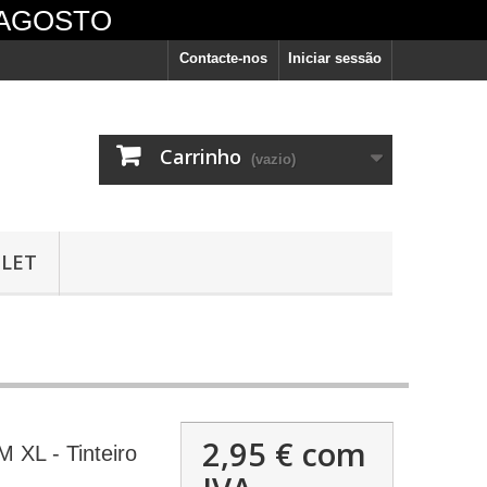
 AGOSTO
Contacte-nos
Iniciar sessão
Carrinho
(vazio)
LET
vêm
2,95 €
com
 XL - Tinteiro