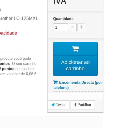
IVA
M
Brother LC-125MXL
Quantidade
pacidade
 produto você pode
Adicionar ao
ontos
. O seu carrinho
carrinho
2
pontos
que podem
 num voucher de
0,06 €
.
Encomenda Directa (por
telefone)
Tweet
Partilhar