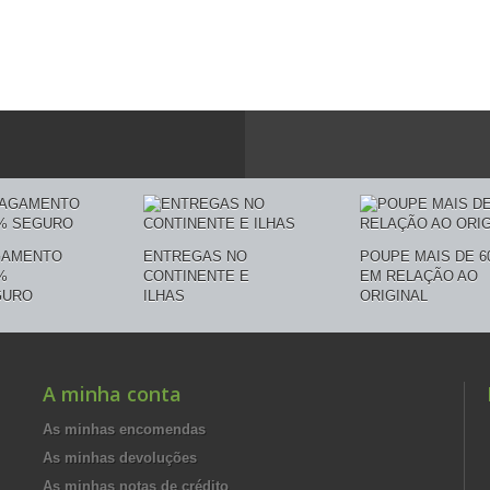
GAMENTO
ENTREGAS NO
POUPE MAIS DE 6
%
CONTINENTE E
EM RELAÇÃO AO
GURO
ILHAS
ORIGINAL
A minha conta
As minhas encomendas
As minhas devoluções
As minhas notas de crédito