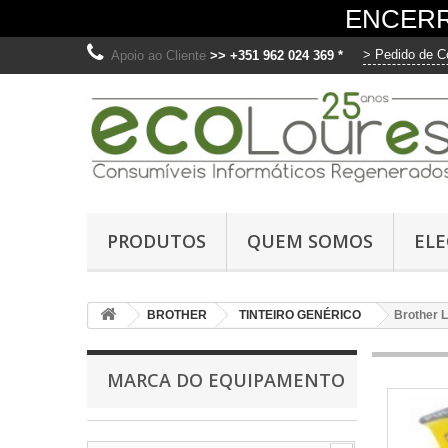
ENCERR
> Pedido de C
Apoio ao Cliente
>> +351 962 024 369 *
O
Ut
PRODUTOS
QUEM SOMOS
EL
me
fo
di
BROTHER
TINTEIRO GENÉRICO
Brother L
os
C
MARCA DO EQUIPAMENTO