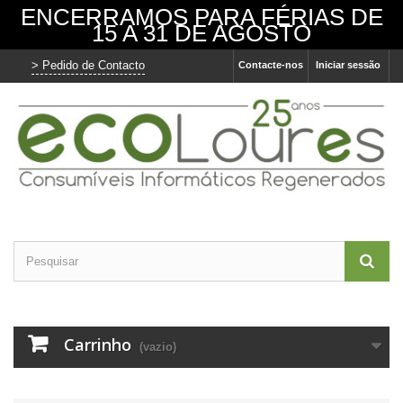
ENCERRAMOS PARA FÉRIAS DE
15 A 31 DE AGOSTO
> Pedido de Contacto
Contacte-nos
Iniciar sessão
Carrinho
(vazio)