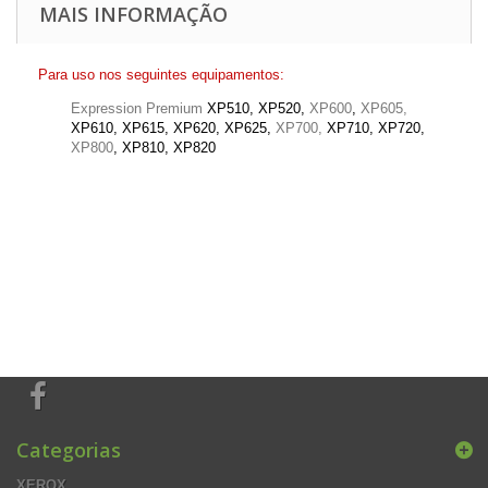
MAIS INFORMAÇÃO
Para uso nos seguintes equipamentos:
Expression Premium
XP510,
XP520,
XP600
,
XP605,
XP610,
XP615, XP620, XP625,
XP700,
XP710,
XP720,
XP800
, XP810
, XP820
Categorias
XEROX