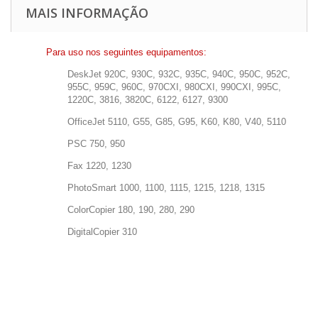
MAIS INFORMAÇÃO
Para uso nos seguintes equipamentos:
DeskJet 920C, 930C, 932C, 935C, 940C, 950C, 952C,
955C, 959C, 960C, 970CXI, 980CXI, 990CXI, 995C,
1220C, 3816, 3820C, 6122, 6127, 9300
OfficeJet 5110, G55, G85, G95, K60, K80, V40, 5110
PSC 750, 950
Fax 1220, 1230
PhotoSmart 1000, 1100, 1115, 1215, 1218, 1315
ColorCopier 180, 190, 280, 290
DigitalCopier 310