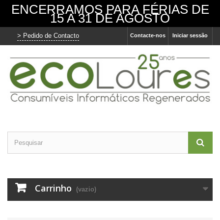
ENCERRAMOS PARA FÉRIAS DE
15 A 31 DE AGOSTO
> Pedido de Contacto
Contacte-nos
Iniciar sessão
O nosso site usa cookies
Utilizamos cookies e outras tecnologias de
medição para melhorar a sua experiência de
navegação no nosso site, de forma a
mostrar conteúdo personalizado, anúncios
direcionados, analisar o tráfego do site e
entender de onde vêm os visitantes.
Concordo
Eu recuso
Alterar as minhas preferências
Carrinho
(vazio)