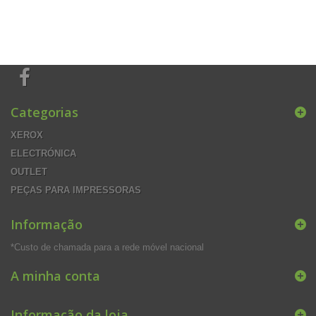
Categorias
XEROX
ELECTRÓNICA
OUTLET
PEÇAS PARA IMPRESSORAS
Informação
*Custo de chamada para a rede móvel nacional
A minha conta
Informação da loja