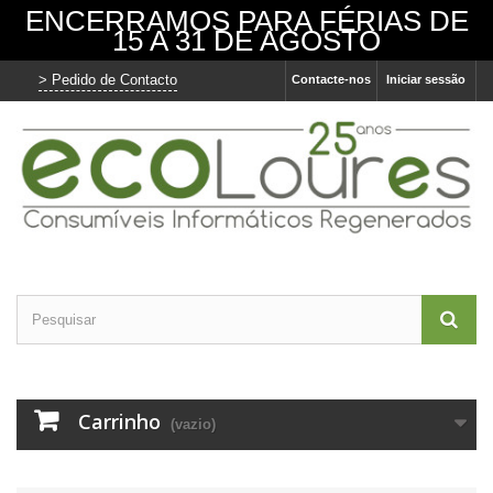
ENCERRAMOS PARA FÉRIAS DE
15 A 31 DE AGOSTO
> Pedido de Contacto
Contacte-nos
Iniciar sessão
Carrinho
(vazio)