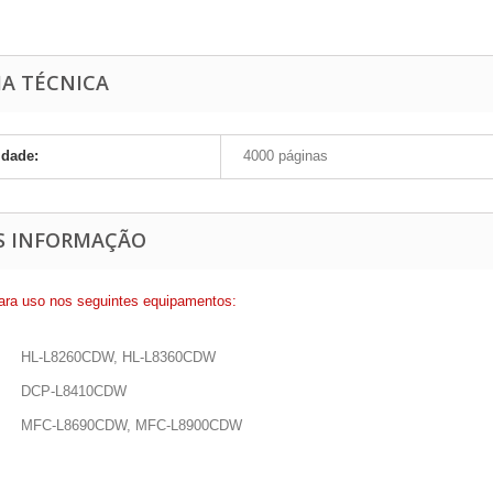
HA TÉCNICA
idade:
4000 páginas
S INFORMAÇÃO
ara uso nos seguintes equipamentos:
HL-L8260CDW, HL-L8360CDW
DCP-L8410CDW
MFC-L8690CDW, MFC-L8900CDW