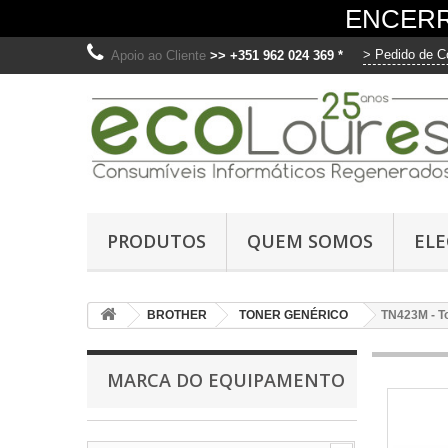
ENCERR
> Pedido de C
Apoio ao Cliente
>> +351 962 024 369 *
O
Ut
PRODUTOS
QUEM SOMOS
EL
me
fo
di
BROTHER
TONER GENÉRICO
TN423M - T
os
C
MARCA DO EQUIPAMENTO