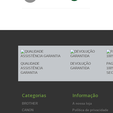
QUALIDADE
DEVOLUÇÃO
PA
ASSISTÊNCIA
GARANTIDA
100
GARANTIA
SE
Categorias
Informação
BROTHER
A nossa loja
CANON
Política de privacidade