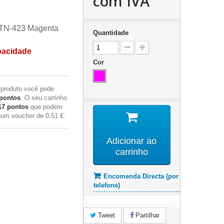
com IVA
 TN-423 Magenta
Quantidade
pacidade
Cor
 produto você pode
pontos
. O seu carrinho
17
pontos
que podem
 num voucher de
0,51 €
.
Adicionar ao
carrinho
Encomenda Directa (por
telefone)
Tweet
Partilhar