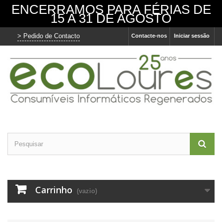
ENCERRAMOS PARA FÉRIAS DE
15 A 31 DE AGOSTO
> Pedido de Contacto
Contacte-nos
Iniciar sessão
Carrinho
(vazio)