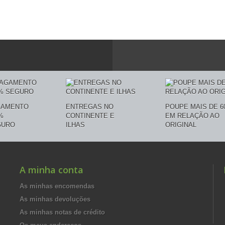
GAMENTO
ENTREGAS NO
POUPE MAIS DE 6
%
CONTINENTE E
EM RELAÇÃO AO
GURO
ILHAS
ORIGINAL
A minha conta
As minhas encomendas
As minhas devoluções
As minhas notas de crédito