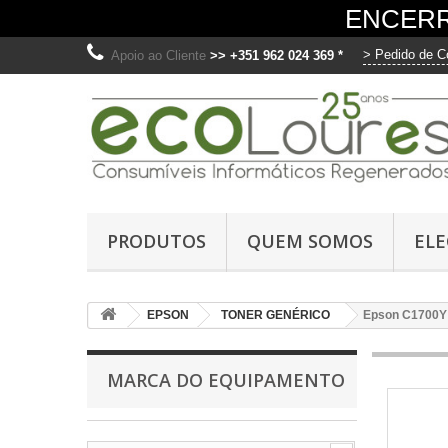
ENCERR
> Pedido de C
Apoio ao Cliente
>> +351 962 024 369 *
O
Ut
PRODUTOS
QUEM SOMOS
EL
me
fo
di
EPSON
TONER GENÉRICO
Epson C1700Y 
os
C
MARCA DO EQUIPAMENTO