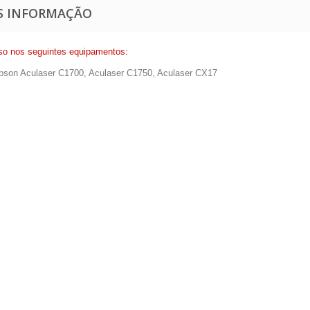
S INFORMAÇÃO
so nos seguintes equipamentos:
pson Aculaser C1700, Aculaser C1750, Aculaser CX17