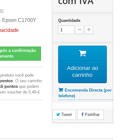
com IVA
11
Epson C1700Y
-
Quantidade
pacidade
pós a confirmação
amento
Adicionar ao
carrinho
 produto você pode
pontos
. O seu carrinho
16
pontos
que podem
Encomenda Directa (por
 num voucher de
0,48 €
.
telefone)
Tweet
Partilhar