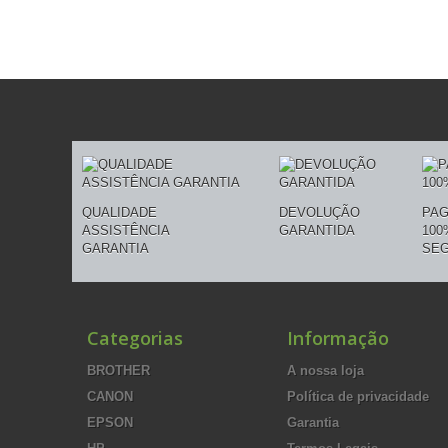
QUALIDADE
DEVOLUÇÃO
PA
ASSISTÊNCIA
GARANTIDA
100
GARANTIA
SE
Categorias
Informação
BROTHER
A nossa loja
CANON
Política de privacidade
EPSON
Garantia