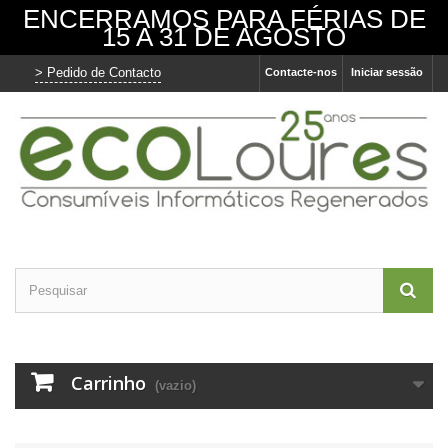
ENCERRAMOS PARA FÉRIAS DE
15 A 31 DE AGOSTO
> Pedido de Contacto
Contacte-nos
Iniciar sessão
Carrinho
(vazio)