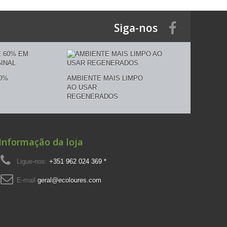
Siga-nos
0%
AMBIENTE MAIS LIMPO
AO USAR
REGENERADOS
Informação da loja
Ligue-nos:
+351 962 024 369 *
E-mail
geral@ecoloures.com