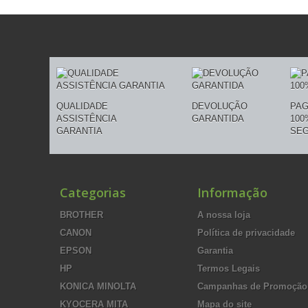
QUALIDADE
DEVOLUÇÃO
PA
ASSISTÊNCIA
GARANTIDA
100
GARANTIA
SE
Categorias
Informação
BROTHER
A nossa loja
CANON
Política de privacidade
EPSON
Garantia
HP
Termos Legais
KONICA MINOLTA
Campanhas de Promoção
KYOCERA MITA
Mapa do site