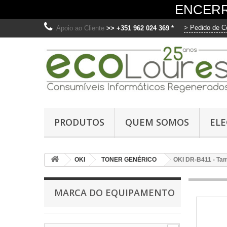
ENCERR
> Pedido de C
Apoio ao Cliente
>> +351 962 024 369 *
O
Ut
PRODUTOS
QUEM SOMOS
EL
me
fo
di
OKI
TONER GENÉRICO
OKI DR-B411 - Ta
os
C
MARCA DO EQUIPAMENTO