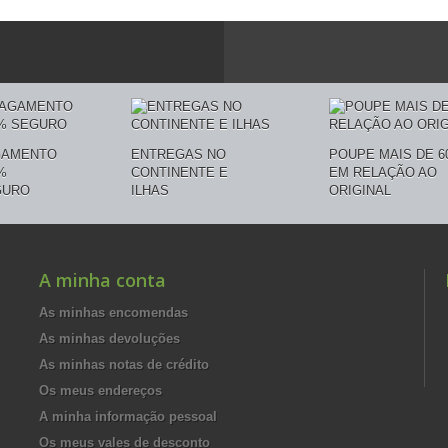
GAMENTO
ENTREGAS NO
POUPE MAIS DE 6
%
CONTINENTE E
EM RELAÇÃO AO
GURO
ILHAS
ORIGINAL
A minha conta
As minhas encomendas
As minhas devoluções
As minhas notas de crédito
Os meus endereços
A minha informação pessoal
Os meus vales de desconto