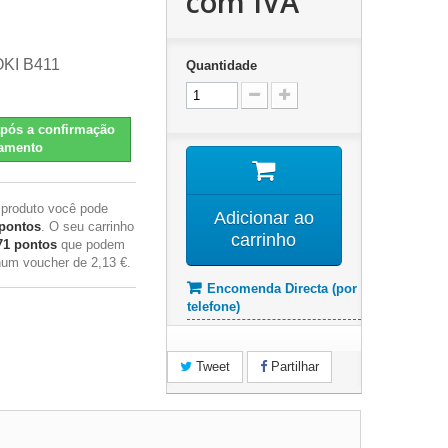
com IVA
OKI B411
Quantidade
pós a confirmação
amento
 produto você pode
Adicionar ao
pontos
. O seu carrinho
carrinho
71
pontos
que podem
 num voucher de
2,13 €
.
Encomenda Directa (por
telefone)
Tweet
Partilhar