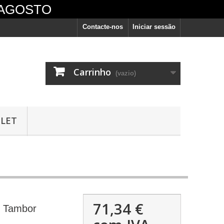
 AGOSTO
Contacte-nos
Iniciar sessão
Carrinho
(vazio)
LET
vêm
71,34 €
- Tambor