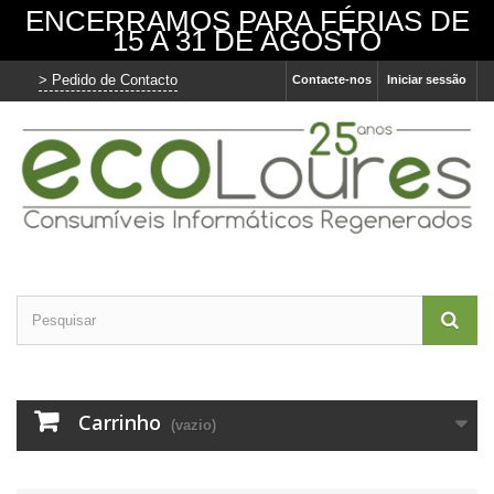
ENCERRAMOS PARA FÉRIAS DE
15 A 31 DE AGOSTO
> Pedido de Contacto
Contacte-nos
Iniciar sessão
Carrinho
(vazio)