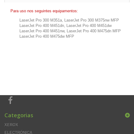
Para uso nos seguintes equipamentos:
LaserJet Pro 300 M351a, LaserJet Pro 300 M375nw MFP
LaserJet Pro 400 M451dn, LaserJet Pro 400 M451dw
LaserJet Pro 400 M451nw, LaserJet Pro 400 M475dn MFP
LaserJet Pro 400 M475dw MFP
Categorias
XEROX
ELECTRÓNICA