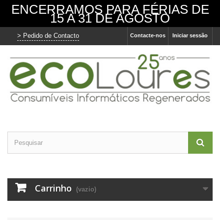
ENCERRAMOS PARA FÉRIAS DE
15 A 31 DE AGOSTO
> Pedido de Contacto
Contacte-nos
Iniciar sessão
Carrinho
(vazio)