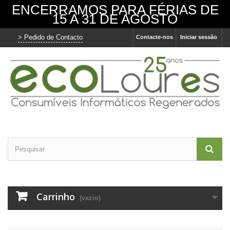
ENCERRAMOS PARA FÉRIAS DE
15 A 31 DE AGOSTO
> Pedido de Contacto
Contacte-nos
Iniciar sessão
Carrinho
(vazio)