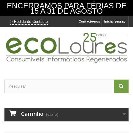
ENCERRAMOS PARA FÉRIAS DE
15 A 31 DE AGOSTO
> Pedido de Contacto
Contacte-nos
Iniciar sessão
Carrinho
(vazio)