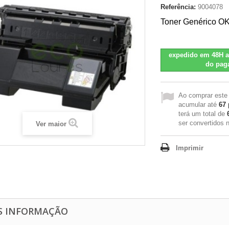
Referência:
9004078
Toner Genérico O
expedido em 48H a
do pag
Ao comprar este
acumular até
67
terá um total de
ser convertidos
Ver maior
Imprimir
S INFORMAÇÃO