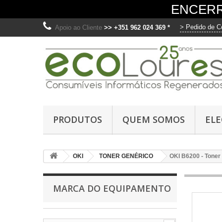
ENCERR
> Pedido de C
Apoio ao Cliente
>> +351 962 024 369 *
O
Ut
PRODUTOS
QUEM SOMOS
EL
me
fo
di
OKI
TONER GENÉRICO
OKI B6200 - Toner
os
C
MARCA DO EQUIPAMENTO