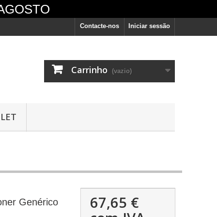
 AGOSTO
Contacte-nos
Iniciar sessão
Carrinho
(vazio)
LET
vêm
67,65 €
oner Genérico