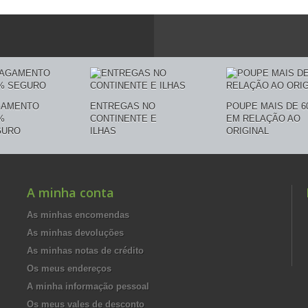
GAMENTO
ENTREGAS NO
POUPE MAIS DE 6
%
CONTINENTE E
EM RELAÇÃO AO
GURO
ILHAS
ORIGINAL
A minha conta
As minhas encomendas
As minhas devoluções
As minhas notas de crédito
Os meus endereços
A minha informação pessoal
Os meus vales de desconto