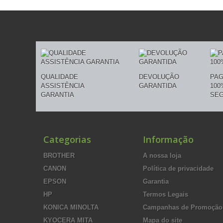
QUALIDADE
DEVOLUÇÃO
PA
ASSISTÊNCIA
GARANTIDA
100
GARANTIA
SE
Categorias
Informação
BROTHER
A nossa loja
CANON
Política de privacidade
EPSON
Garantia
HP
Termos Legais
KONICA MINOLTA
Campanhas de Promoção
KYOCERA MITA
Mapa do site