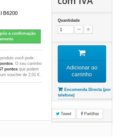
com IVA
KI B6200
Quantidade
pós a confirmação
amento
 produto você pode
pontos
. O seu carrinho
Adicionar ao
67
pontos
que podem
carrinho
 num voucher de
2,01 €
.
Encomenda Directa (por
telefone)
Tweet
Partilhar