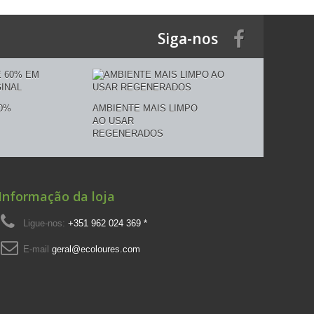
Siga-nos
0%
AMBIENTE MAIS LIMPO
AO USAR
REGENERADOS
Informação da loja
Ligue-nos:
+351 962 024 369 *
E-mail
geral@ecoloures.com