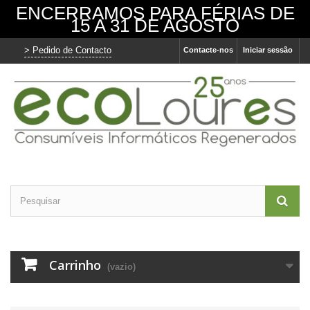
ENCERRAMOS PARA FÉRIAS DE
15 A 31 DE AGOSTO
> Pedido de Contacto
Contacte-nos
Iniciar sessão
Carrinho
(vazio)