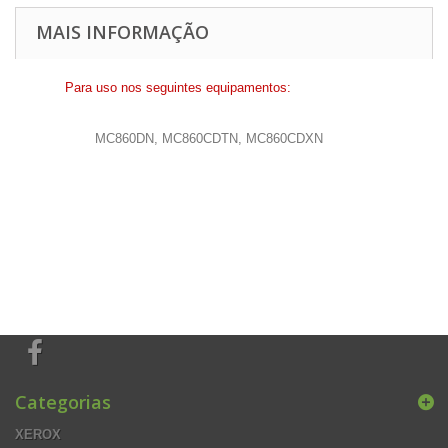
MAIS INFORMAÇÃO
Para uso nos seguintes equipamentos:
MC860DN, MC860CDTN, MC860CDXN
Categorias
XEROX